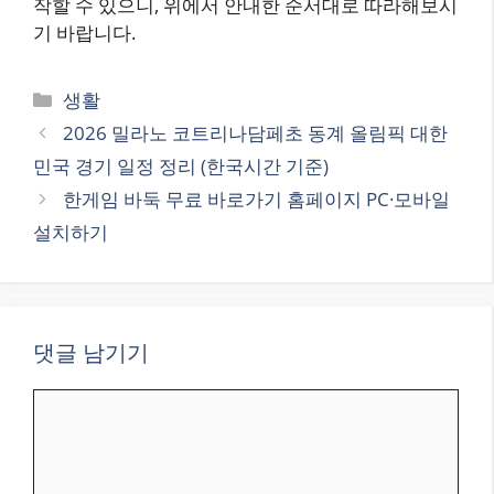
작할 수 있으니, 위에서 안내한 순서대로 따라해보시
기 바랍니다.
카
생활
테
2026 밀라노 코트리나담페초 동계 올림픽 대한
고
민국 경기 일정 정리 (한국시간 기준)
리
한게임 바둑 무료 바로가기 홈페이지 PC·모바일
설치하기
댓글 남기기
댓
글