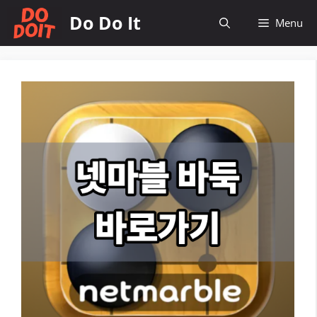
컨
Do Do It
Menu
텐
츠
로
건
너
뛰
기