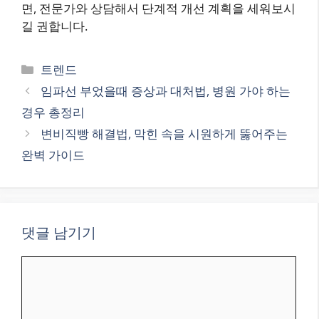
면, 전문가와 상담해서 단계적 개선 계획을 세워보시
길 권합니다.
카
트렌드
테
임파선 부었을때 증상과 대처법, 병원 가야 하는
고
경우 총정리
리
변비직빵 해결법, 막힌 속을 시원하게 뚫어주는
완벽 가이드
댓글 남기기
댓
글