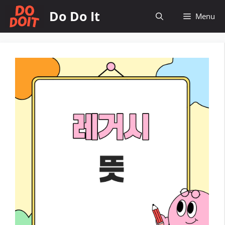
컨
Do Do It
Menu
텐
츠
로
건
너
뛰
기