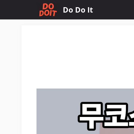
컨
Do Do It
텐
츠
로
건
너
뛰
기