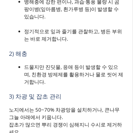
병해충에 강한 편이나, 과습·통풍 불량 시 곰
팡이병(잎마름병, 흰가루병 등)이 발생할 수
있습니다.
정기적으로 잎과 줄기를 관찰하고, 병든 부위
는 바로 제거합니다.
2) 해충
드물지만 진딧물, 응애 등이 발생할 수 있으
며, 친환경 방제제를 활용하거나 물로 씻어 제
거합니다.
3) 차광 및 잡초 관리
노지에서는 50~70% 차광망을 설치하거나, 큰나무
그늘 아래에서 키웁니다.
잡초가 많으면 뿌리 경쟁이 심해지니 수시로 제거하
세요.