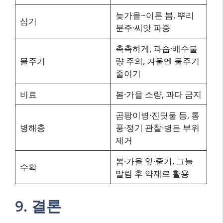
늦가을~이른 봄, 뿌리
심기
분주·씨앗 파종
촉촉하게, 과습·배수불
물주기
량 주의, 겨울엔 물주기
줄이기
비료
봄·가을 소량, 과다 금지
곰팡이병·진딧물 등, 통
병해충
풍·정기 관찰·병든 부위
제거
봄·가을 잎·줄기, 그늘
수확
말림 후 약재로 활용
9. 결론