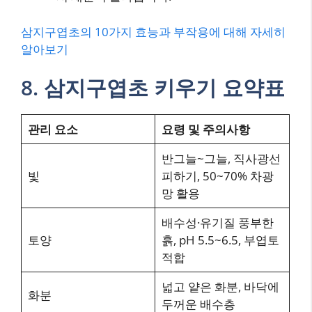
삼지구엽초의 10가지 효능과 부작용에 대해 자세히
알아보기
8. 삼지구엽초 키우기 요약표
관리 요소
요령 및 주의사항
반그늘~그늘, 직사광선
빛
피하기, 50~70% 차광
망 활용
배수성·유기질 풍부한
토양
흙, pH 5.5~6.5, 부엽토
적합
넓고 얕은 화분, 바닥에
화분
두꺼운 배수층