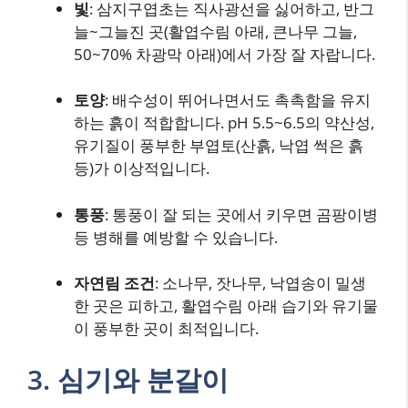
빛
: 삼지구엽초는 직사광선을 싫어하고, 반그
늘~그늘진 곳(활엽수림 아래, 큰나무 그늘,
50~70% 차광막 아래)에서 가장 잘 자랍니다.
토양
: 배수성이 뛰어나면서도 촉촉함을 유지
하는 흙이 적합합니다. pH 5.5~6.5의 약산성,
유기질이 풍부한 부엽토(산흙, 낙엽 썩은 흙
등)가 이상적입니다.
통풍
: 통풍이 잘 되는 곳에서 키우면 곰팡이병
등 병해를 예방할 수 있습니다.
자연림 조건
: 소나무, 잣나무, 낙엽송이 밀생
한 곳은 피하고, 활엽수림 아래 습기와 유기물
이 풍부한 곳이 최적입니다.
3. 심기와 분갈이