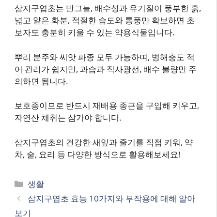
삼지구엽초는 반그늘, 배수성과 유기질이 풍부한 흙,
넓고 얕은 화분, 적절한 습도와 통풍만 확보하면 초
보자도 충분히 키울 수 있는 약용식물입니다.
뿌리 분주와 씨앗 파종 모두 가능하며, 병해충도 적
어 관리가 쉽지만, 과습과 직사광선, 배수 불량만 주
의하면 됩니다.
보호종이므로 반드시 재배용 종근을 구입해 키우고,
자연산 채취는 삼가야 합니다.
삼지구엽초의 건강한 새잎과 줄기를 직접 키워, 약
차, 술, 요리 등 다양한 방식으로 활용해보세요!
카
생활
테
삼지구엽초 효능 10가지와 부작용에 대해 알아
고
보기