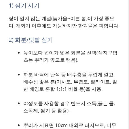
1) 심기 시기
땅이 얼지 않는 계절(늦가을~이른 봄)이 가장 좋으
며, 개화기 이후에도 가능하지만 한겨울은 피합니다.
2) 화분/텃밭 심기
높이보다 넓이가 넓은 화분을 선택(삼지구엽
초는 뿌리가 옆으로 뻗음).
화분 바닥에 난석 등 배수층을 두껍게 깔고,
배수성 좋은 흙(마사토, 부엽토, 펄라이트, 일
반 배양토 혼합 1:1:1 비율 등)을 사용.
야생토를 사용할 경우 반드시 소독(끓는 물,
소독제, 찜기 등 활용).
뿌리가 지표면 10cm 내외로 퍼지므로, 너무