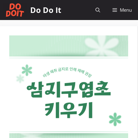
컨
Do Do It
Menu
텐
츠
로
건
너
뛰
기