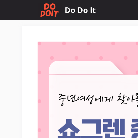
컨
Do Do It
텐
츠
로
건
너
뛰
기