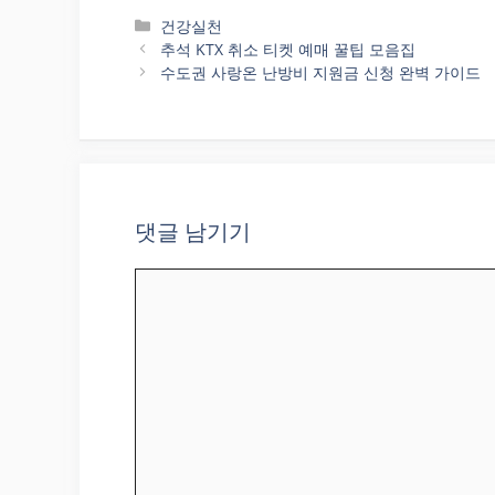
카
건강실천
테
추석 KTX 취소 티켓 예매 꿀팁 모음집
고
수도권 사랑온 난방비 지원금 신청 완벽 가이드
리
댓글 남기기
댓
글