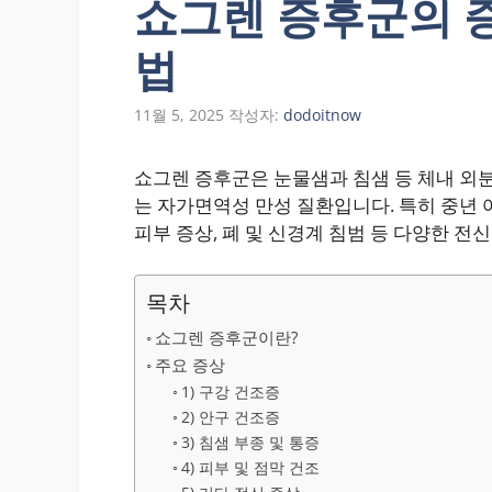
쇼그렌 증후군의 
법
11월 5, 2025
작성자:
dodoitnow
쇼그렌 증후군은 눈물샘과 침샘 등 체내 외
는 자가면역성 만성 질환입니다. 특히 중년 
피부 증상, 폐 및 신경계 침범 등 다양한 전신
목차
쇼그렌 증후군이란?
주요 증상
1) 구강 건조증
2) 안구 건조증
3) 침샘 부종 및 통증
4) 피부 및 점막 건조