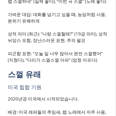
랩 스껄하네” (실력 좋다), “이번 곡 스껄” (노래 좋다)
가벼운 대답: 대화를 넘기고 싶을 때, 농담처럼 사용,
분위기 유쾌하게
성적 의미 (최근): “나랑 스껄할래?” (19금 의미), 성적
뉘앙스 포함, 장난스러운 표현, 주의 필요
피곤함 표현: “오늘 일 너무 많아서 완전 스껄했어”
(지쳤다), “다리가 스껄스껄 아파” (엄청 아프다)
스껄 유래
미국 힙합 기원
2020년경 미국에서 시작되었습니다.
배경: 미국 래퍼들의 추임새, 랩 노래에서 자주 사용,