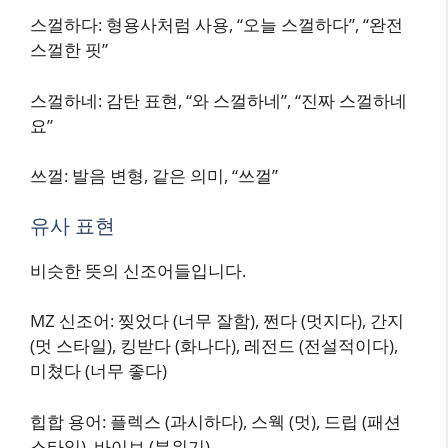
스껄하다: 형용사처럼 사용, “오늘 스껄하다”, “완전
스껄한 핏”
스껄하네: 감탄 표현, “와 스껄하네”, “진짜 스껄하네
요”
쓰껄: 발음 변형, 같은 의미, “쓰껄”
유사 표현
비슷한 뜻의 신조어들입니다.
MZ 신조어: 찢었다 (너무 잘함), 쩐다 (멋지다), 간지
(멋 스타일), 킹받다 (화나다), 레전드 (전설적이다),
미쳤다 (너무 좋다)
힙합 용어: 플렉스 (과시하다), 스웩 (멋), 드립 (패션
스타일), 바이브 (분위기)