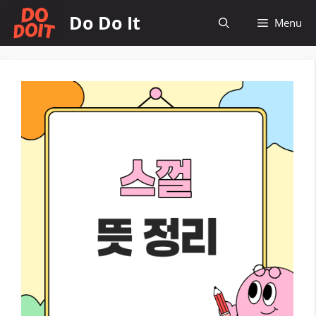
컨
Do Do It
Menu
텐
츠
로
건
너
뛰
기