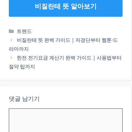
비질란테 뜻 알아보기
카
트렌드
테
비질란테 뜻 완벽 가이드 | 자경단부터 웹툰·드
고
라마까지
리
한전 전기요금 계산기 완벽 가이드 | 사용법부터
절약 팁까지
댓글 남기기
댓
글