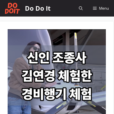
컨
Do Do It
Menu
텐
츠
로
건
너
뛰
기