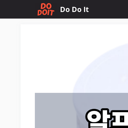
컨
Do Do It
텐
츠
로
건
너
뛰
기