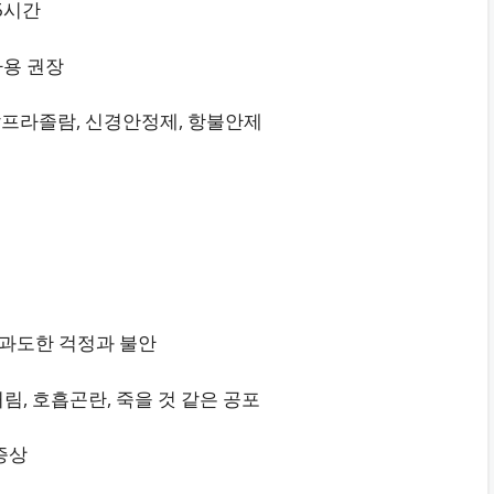
16시간
사용 권장
, 알프라졸람, 신경안정제, 항불안제
, 과도한 걱정과 불안
림, 호흡곤란, 죽을 것 같은 공포
증상