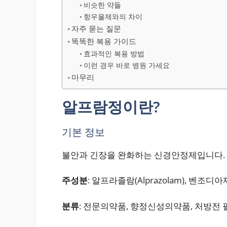
비슷한 약들
항우울제와의 차이
자주 묻는 질문
똑똑한 복용 가이드
효과적인 복용 방법
이런 경우 바로 병원 가세요
마무리
알프람정이란?
기본 정보
불안과 긴장을 완화하는 신경안정제입니다.
주성분
: 알프라졸람(Alprazolam), 벤조디
분류
: 전문의약품, 향정신성의약품, 처방전 