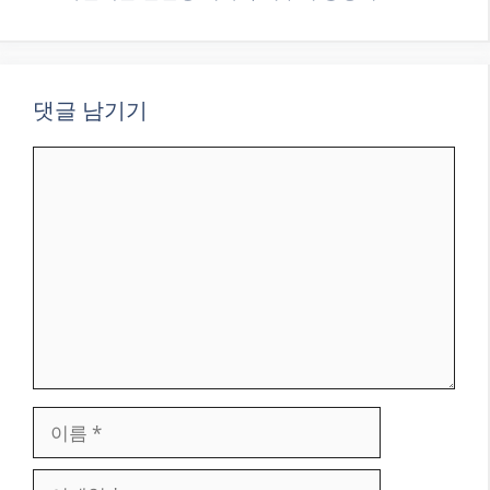
리
댓글 남기기
댓
글
이
름
이