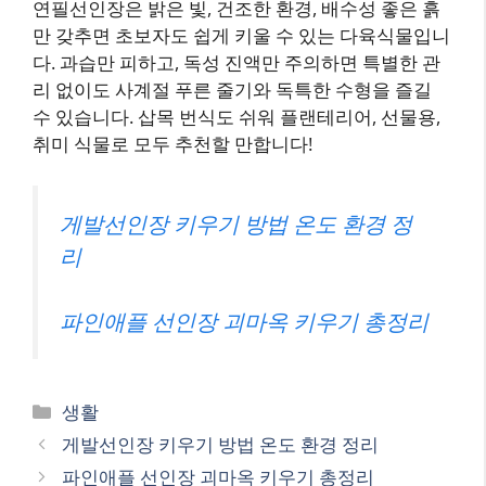
연필선인장은 밝은 빛, 건조한 환경, 배수성 좋은 흙
만 갖추면 초보자도 쉽게 키울 수 있는 다육식물입니
다. 과습만 피하고, 독성 진액만 주의하면 특별한 관
리 없이도 사계절 푸른 줄기와 독특한 수형을 즐길
수 있습니다. 삽목 번식도 쉬워 플랜테리어, 선물용,
취미 식물로 모두 추천할 만합니다!
게발선인장 키우기 방법 온도 환경 정
리
파인애플 선인장 괴마옥 키우기 총정리
카
생활
테
게발선인장 키우기 방법 온도 환경 정리
고
파인애플 선인장 괴마옥 키우기 총정리