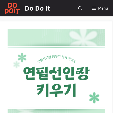
컨
Do Do It
Menu
텐
츠
로
건
너
뛰
기