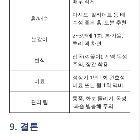
매우 적게
마사토, 펄라이트 등 배
흙/배수
수성 좋은 흙, 토분 추천
2~3년에 1회, 봄·가을,
분갈이
뿌리 꽉 차면
삽목(꺾꽂이), 진액 독성
번식
주의, 장갑 착용
성장기 1년 1회 완효성
비료
비료 또는 월 1회 액비
통풍, 화분 돌리기, 독성
관리 팁
·과습·병충해 주의
9. 결론