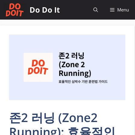
컨
Do Do It
Menu
텐
츠
로
건
너
뛰
기
존2 러닝 (Zone2
Running): 효율적인