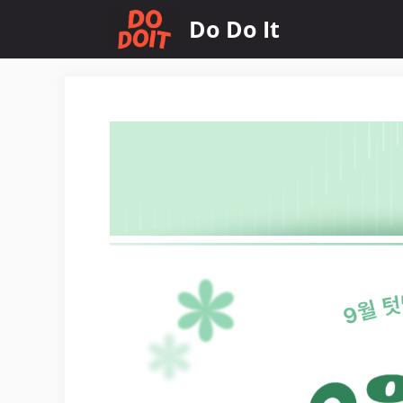
컨
Do Do It
텐
츠
로
건
너
뛰
기